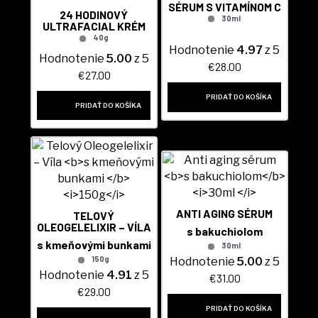
SÉRUM S VITAMÍNOM C
24 HODINOVÝ
30ml
ULTRAFACIAL KRÉM
40g
Hodnotenie
4.97
z 5
Hodnotenie
5.00
z 5
€
28.00
€
27.00
PRIDAŤ DO KOŠÍKA
PRIDAŤ DO KOŠÍKA
ANTI AGING SÉRUM
TELOVÝ
OLEOGELELIXIR – VÍLA
s bakuchiolom
s kmeňovými bunkami
30ml
150g
Hodnotenie
5.00
z 5
Hodnotenie
4.91
z 5
€
31.00
€
29.00
PRIDAŤ DO KOŠÍKA