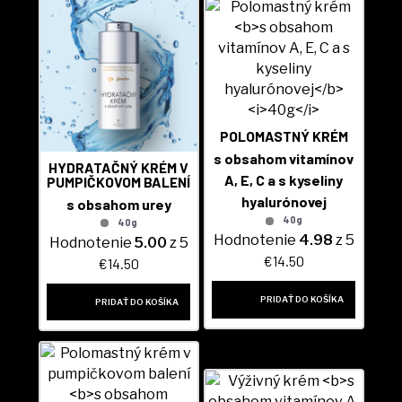
POLOMASTNÝ KRÉM
s obsahom vitamínov
HYDRATAČNÝ KRÉM V
A, E, C a s kyseliny
PUMPIČKOVOM BALENÍ
hyalurónovej
s obsahom urey
40g
40g
Hodnotenie
4.98
z 5
Hodnotenie
5.00
z 5
€
14.50
€
14.50
PRIDAŤ DO KOŠÍKA
PRIDAŤ DO KOŠÍKA