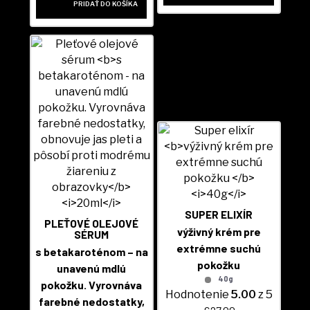
PRIDAŤ DO KOŠÍKA
SUPER ELIXÍR
PLEŤOVÉ OLEJOVÉ
výživný krém pre
SÉRUM
extrémne suchú
s betakaroténom – na
pokožku
unavenú mdlú
40g
pokožku. Vyrovnáva
Hodnotenie
5.00
z 5
farebné nedostatky,