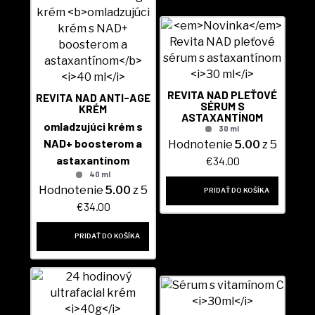
REVITA NAD PLEŤOVÉ
REVITA NAD ANTI-AGE
SÉRUM S
KRÉM
ASTAXANTÍNOM
omladzujúci krém s
30 ml
NAD+ boosterom a
Hodnotenie
5.00
z 5
astaxantínom
€
34.00
40 ml
Hodnotenie
5.00
z 5
PRIDAŤ DO KOŠÍKA
€
34.00
PRIDAŤ DO KOŠÍKA