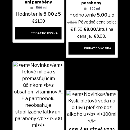
ani parabény
parabeny.
500 ml
200 ml
Hodnotenie
5.00
z 5
Hodnotenie
5.00
z 5
€
21.00
Pôvodná cena bola:
€
11.50
€11.50.
€
8.00
Aktuálna
PRIDAŤ DO KOŠÍKA
cena je: €8.00.
PRIDAŤ DO KOŠÍKA
KYSLÁ PLEŤOVÁ VODA