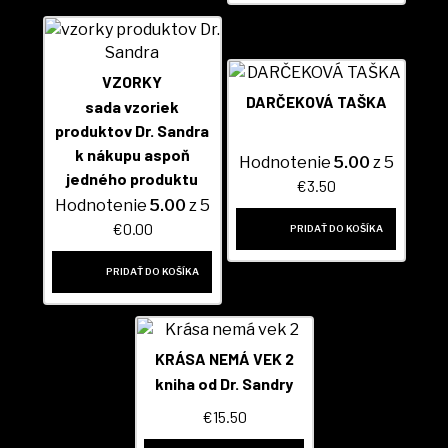
VZORKY
DARČEKOVÁ TAŠKA
sada vzoriek
produktov Dr. Sandra
k nákupu aspoň
Hodnotenie
5.00
z 5
jedného produktu
€
3.50
Hodnotenie
5.00
z 5
€
0.00
PRIDAŤ DO KOŠÍKA
PRIDAŤ DO KOŠÍKA
KRÁSA NEMÁ VEK 2
kniha od Dr. Sandry
€
15.50