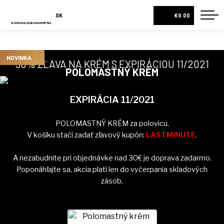
SK
€0.00
SLOVENSKÁ LEKÁRSKA KOZMETIKA
DOMOV
NOVINKA
NOVINKA
DOPREDAJ
NOVINKA
DOPREDAJ
NOVINKA
NOVINKA
50% ZĽAVA NA KRÉM S EXPIRÁCIOU 11/2021
O NÁS
POLOMASTNÝ KRÉM
NOVINKA
DIAGNOSTIKA PLETI
EXPIRÁCIA 11/2021
ESHOP
DARČEKOVÉ BALÍČKY
POLOMASTNÝ KRÉM za polovicu.
V košíku stačí zadať zľavový kupón:
LASTMINUTE
.
KRÉMY A PLEŤOVÉ SÉRA
A nezabudnite pri objednávke nad 30€ je doprava zadarmo.
PLEŤOVÉ VODY
Poponáhľajte sa, akcia platí len do vyčerpania skladových
TELOVÉ MLIEKA
zásob.
VŠETKY PRODUKTY
NOVINKY