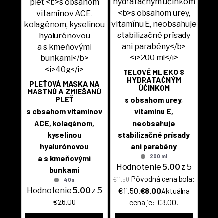
TELOVÉ MLIEKO S
HYDRATAČNÝM
PLEŤOVÁ MASKA NA
ÚČINKOM
MASTNÚ A ZMIEŠANÚ
PLEŤ
s obsahom urey,
s obsahom vitamínov
vitamínu E,
ACE, kolagénom,
neobsahuje
kyselinou
stabilizačné prísady
hyalurónovou
ani parabény
200 ml
a s kmeňovými
Hodnotenie
5.00
z 5
bunkami
Pôvodná cena bola:
€
11.50
40g
Hodnotenie
5.00
z 5
€11.50.
€
8.00
Aktuálna
€
26.00
cena je: €8.00.