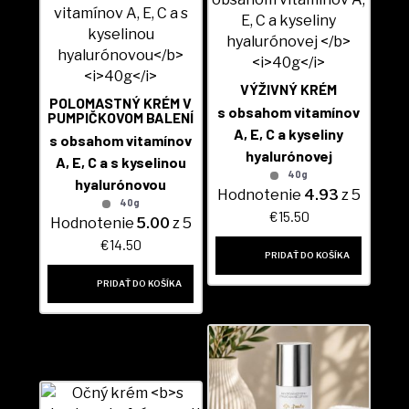
VÝŽIVNÝ KRÉM
POLOMASTNÝ KRÉM V
s obsahom vitamínov
PUMPIČKOVOM BALENÍ
A, E, C a kyseliny
s obsahom vitamínov
hyalurónovej
A, E, C a s kyselinou
40g
hyalurónovou
Hodnotenie
4.93
z 5
40g
€
15.50
Hodnotenie
5.00
z 5
€
14.50
PRIDAŤ DO KOŠÍKA
PRIDAŤ DO KOŠÍKA