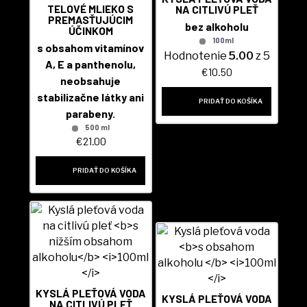
TELOVÉ MLIEKO S
NA CITLIVÚ PLEŤ
PREMASŤUJÚCIM
bez alkoholu
ÚČINKOM
100ml
s obsahom vitamínov
Hodnotenie
5.00
z 5
A, E a panthenolu,
€
10.50
neobsahuje
stabilizačne látky ani
PRIDAŤ DO KOŠÍKA
parabeny.
500 ml
€
21.00
PRIDAŤ DO KOŠÍKA
KYSLÁ PLEŤOVÁ VODA
KYSLÁ PLEŤOVÁ VODA
NA CITLIVÚ PLEŤ