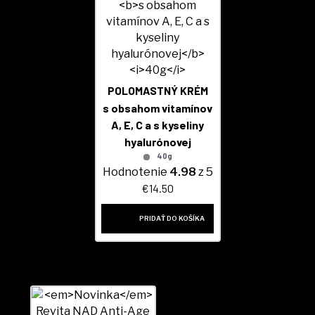
KONTAKT
MÔJ ÚČET
POLOMASTNÝ KRÉM
s obsahom vitamínov
A, E, C a s kyseliny
hyalurónovej
40g
Hodnotenie
4.98
z 5
€
14.50
PRIDAŤ DO KOŠÍKA
VŠETKY PRODUKTY: