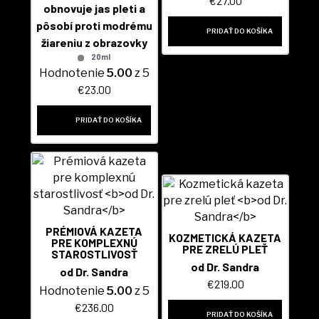
€
27.00
obnovuje jas pleti a
pôsobí proti modrému
PRIDAŤ DO KOŠÍKA
žiareniu z obrazovky
20ml
Hodnotenie
5.00
z 5
€
23.00
PRIDAŤ DO KOŠÍKA
PRÉMIOVÁ KAZETA
KOZMETICKÁ KAZETA
PRE KOMPLEXNÚ
PRE ZRELÚ PLEŤ
STAROSTLIVOSŤ
od Dr. Sandra
od Dr. Sandra
€
219.00
Hodnotenie
5.00
z 5
€
236.00
PRIDAŤ DO KOŠÍKA