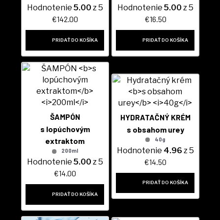
Hodnotenie
5.00
z 5
Hodnotenie
5.00
z 5
€
142.00
€
16.50
PRIDAŤ DO KOŠÍKA
PRIDAŤ DO KOŠÍKA
ŠAMPÓN
HYDRATAČNÝ KRÉM
s lopúchovým
s obsahom urey
40g
extraktom
Hodnotenie
4.96
z 5
200ml
€
14.50
Hodnotenie
5.00
z 5
€
14.00
PRIDAŤ DO KOŠÍKA
PRIDAŤ DO KOŠÍKA