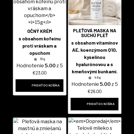
PLEŤOVÁ MASKA NA
OČNÝ KRÉM
SUCHÚ PLEŤ
s obsahom kofeínu
s obsahom vitamínov
proti vráskam a
AE, koenzýmom Q1O,
opuchom
kyselinou
15g
hyalurónovou a s
Hodnotenie
5.00
z 5
kmeňovými bunkami.
€
23.00
40g
Hodnotenie
5.00
z 5
PRIDAŤ DO KOŠÍKA
€
26.00
PRIDAŤ DO KOŠÍKA