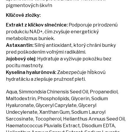
pigmentových škvŕn
Kľúčové zložky:
Extrakt z klíčkov slnečnice:
Podporuje prirodzenú
produkciu NAD+, čím zvyšuje energetický
metabolizmus buniek.
Astaxantín:
Silný antioxidant, ktorý chráni bunky
pred poškodením voľnými radikálmi.
Jojobový olej:
Hydratuje a vyživuje pokožku bez
pocitu mastnoty.
Kyselina hyalurónová:
Zabezpečuje hĺbkovú
hydratáciu a zlepšuje pružnosť pleti.
Aqua, Simmondsia Chinensis Seed Oil, Propanediol,
Maltodextrin, Phospholipids, Glycerin, Sodium
Hyaluronate, Glyceryl Caprylate, Glyceryl
Undecylenate, Xanthan Gum, Sodium Lauroyl
Sarcosinate, Tocopherol, Helianthus Annuus Seed Oil,
Haematococcus Pluvialis Extract, Disodium EDTA,