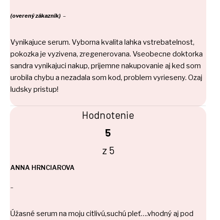
(overený zákazník)
–
Vynikajuce serum. Vyborna kvalita lahka vstrebatelnost,
pokozka je vyzivena, zregenerovana. Vseobecne doktorka
sandra vynikajuci nakup, prijemne nakupovanie aj ked som
urobila chybu a nezadala som kod, problem vyrieseny. Ozaj
ludsky pristup!
Hodnotenie
5
z 5
ANNA HRNCIAROVA
–
Úžasné serum na moju citlivú,suchú pleť….vhodný aj pod