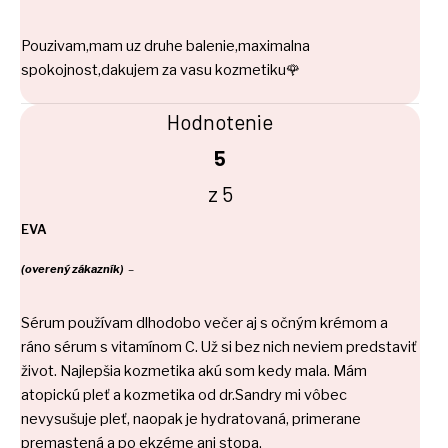
Pouzivam,mam uz druhe balenie,maximalna
spokojnost,dakujem za vasu kozmetiku🌹
Hodnotenie
5
z 5
EVA
(overený zákazník)
–
Sérum používam dlhodobo večer aj s očným krémom a
ráno sérum s vitamínom C. Už si bez nich neviem predstaviť
život. Najlepšia kozmetika akú som kedy mala. Mám
atopickú pleť a kozmetika od dr.Sandry mi vôbec
nevysušuje pleť, naopak je hydratovaná, primerane
premastená a po ekzéme ani stopa.