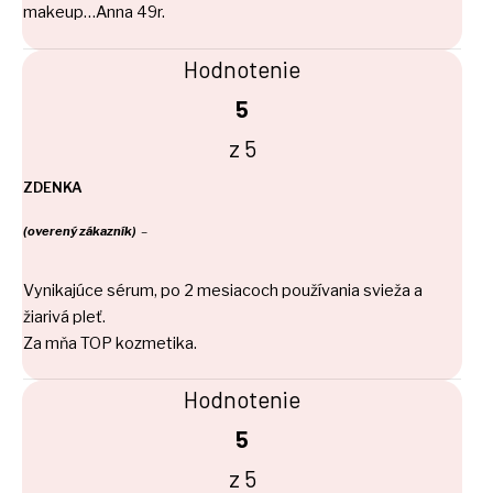
makeup…Anna 49r.
Hodnotenie
5
z 5
ZDENKA
(overený zákazník)
–
Vynikajúce sérum, po 2 mesiacoch používania svieža a
žiarivá pleť.
Za mňa TOP kozmetika.
Hodnotenie
5
z 5