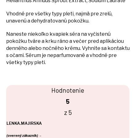
Helianthus Annuus Sprout Extract, Sodium Laurate
Vhodné pre všetky typy pleti, najmä pre zrelú,
unavenú a dehydratovanú pokožku.
Naneste niekoľko kvapiek séra na vyčistenú
pokožku tváre a krku ráno a večer pred aplikáciou
denného alebo nočného krému. Vyhnite sa kontaktu
s očami. Sérum je neparfumované a vhodné pre
všetky typy pleti.
Hodnotenie
5
z 5
LENKA.MAJIRSKA
(overený zákazník)
–