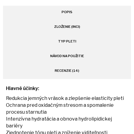
POPIS
ZLOŽENIE (INCI)
TYP PLETI
NÁVOD NA POUŽITIE
RECENZIE (14)
Hlavné účinky:
Redukcia jemných vrások a zlepšenie elasticity pleti
Ochrana pred oxidačným stresom a spomalenie
procesu starnutia
Intenzívna hydratácia a obnova hydrolipidickej
bariéry
Zjednotenie tónu pleti a zníženie viditeľnosti