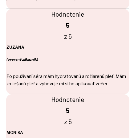
Hodnotenie
5
z 5
ZUZANA
(overený zákazník)
–
Po používaní séra mám hydratovanú a rožiarenú pleť .Mám
zmiešanú pleť a vyhovuje mi si ho aplikovať večer.
Hodnotenie
5
z 5
MONIKA