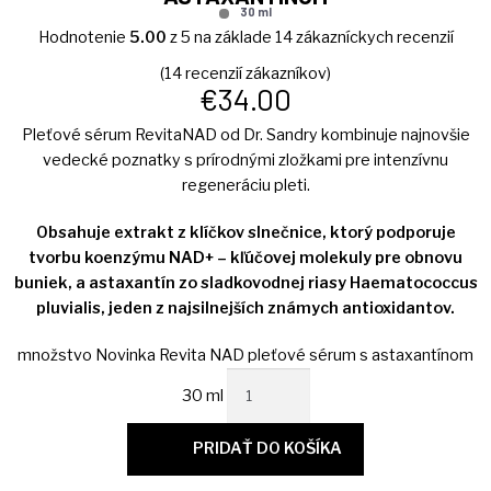
30 ml
KONTAKT
Hodnotenie
5.00
z 5 na základe
14
zákazníckych recenzií
MÔJ ÚČET
(
14
recenzií zákazníkov)
€
34.00
Pleťové sérum RevitaNAD od Dr. Sandry kombinuje najnovšie
vedecké poznatky s prírodnými zložkami pre intenzívnu
regeneráciu pleti.
Obsahuje extrakt z klíčkov slnečnice, ktorý podporuje
tvorbu koenzýmu NAD+ – kľúčovej molekuly pre obnovu
buniek, a astaxantín zo sladkovodnej riasy Haematococcus
pluvialis, jeden z najsilnejších známych antioxidantov.
množstvo Novinka Revita NAD pleťové sérum s astaxantínom
30 ml
PRIDAŤ DO KOŠÍKA