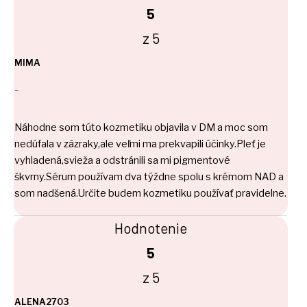
5
z 5
MIMA
–
Náhodne som túto kozmetiku objavila v DM a moc som
nedúfala v zázraky,ale veľmi ma prekvapili účinky.Pleť je
vyhladená,svieža a odstránili sa mi pigmentové
škvrny.Sérum používam dva týždne spolu s krémom NAD a
som nadšená.Určite budem kozmetiku používať pravidelne.
Hodnotenie
5
z 5
ALENA2703