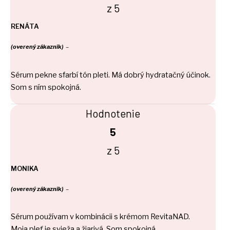
z 5
RENÁTA
(overený zákazník)
–
Sérum pekne sfarbí tón pleti. Má dobrý hydratačný účinok.
Som s ním spokojná.
Hodnotenie
5
z 5
MONIKA
(overený zákazník)
–
Sérum používam v kombinácii s krémom RevitaNAD.
Moja pleť je svieža a žiarivá. Som spokojná.