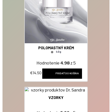
POLOMASTNÝ KRÉM
40g
Hodnotenie
4.98
z 5
€
14.50
PRIDAŤ DO KOŠÍKA
VZORKY