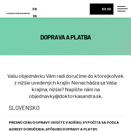
EN
€0.00
SLOVENSKÁ LEKÁRSKA KOZMETIKA
SK
ES
DOMOV
DOPRAVA A PLATBA
O NÁS
NOVINKA
DIAGNOSTIKA PLETI
ESHOP
DARČEKOVÉ BALÍČKY
Vašu objednávku Vám radi doručíme do ktorejkoľvek
KRÉMY A PLEŤOVÉ SÉRA
z nižšie uvedených krajín. Nenachádza sa Vaša
krajina, nižšie? Napíšte nám na
PLEŤOVÉ VODY
objednavky@doktorkasandra.sk
.
TELOVÉ MLIEKA
SLOVENSKO
VŠETKY PRODUKTY
PRESNÚ CENU DOPRAVY UVIDÍTE V KOŠÍKU, VYPOČÍTA SA PODĽA
NOVINKY
ADRESY DORUČENIA, SPÔSOBU DOPRAVY A PLATBY.