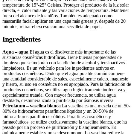
temperatura de 15°-25° Celsius. Proteger el producto de la luz solar
directa, el calor radiante y las variaciones de temperatura. Mantener
fuera del alcance de los niños. También es adecuado como
mascarilla facial: aplicar en una capa más gruesa y, después de 20
minutos, retirar el exceso con una servilleta de papel.
Ingredientes
Aqua – agua
El agua es el disolvente más importante de las
sustancias cosméticas hidrofílicas. Tiene buenas propiedades de
limpieza que se mejoran con la adición de alcohol y tensioactivos
limpiadores. Es un vehículo para los ingredientes activos en
productos cosméticos. Dado que el agua potable común contiene
una cantidad considerable de sales, especialmente calcio, magnesio
y hierro, su uso en cosmética no es apropiado. Para la fabricación de
productos cosméticos, se utiliza agua higiénicamente inofensiva y
especialmente tratada. Con mayor frecuencia, se utiliza agua
destilada, desmineralizada o purificada por ósmosis inversa.
Petrolatum – vaselina blanca
La vaselina es una mezcla de un 50-
80% de hidrocarburos parafínicos líquidos y un 20-50% de
hidrocarburos parafínicos sólidos. Para fines cosméticos y
farmacéuticos, se utiliza exclusivamente la vaselina blanca, que ha
pasado por un proceso de purificación y blanqueamiento. Es
químicamente estable y no se descompone. La vaselina reduce la