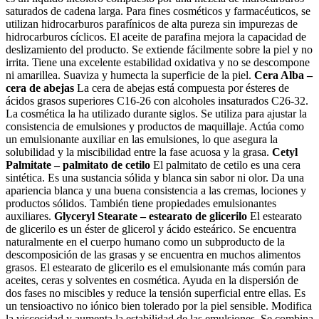
saturados de cadena larga. Para fines cosméticos y farmacéuticos, se
utilizan hidrocarburos parafínicos de alta pureza sin impurezas de
hidrocarburos cíclicos. El aceite de parafina mejora la capacidad de
deslizamiento del producto. Se extiende fácilmente sobre la piel y no
irrita. Tiene una excelente estabilidad oxidativa y no se descompone
ni amarillea. Suaviza y humecta la superficie de la piel.
Cera Alba –
cera de abejas
La cera de abejas está compuesta por ésteres de
ácidos grasos superiores C16-26 con alcoholes insaturados C26-32.
La cosmética la ha utilizado durante siglos. Se utiliza para ajustar la
consistencia de emulsiones y productos de maquillaje. Actúa como
un emulsionante auxiliar en las emulsiones, lo que asegura la
solubilidad y la miscibilidad entre la fase acuosa y la grasa.
Cetyl
Palmitate – palmitato de cetilo
El palmitato de cetilo es una cera
sintética. Es una sustancia sólida y blanca sin sabor ni olor. Da una
apariencia blanca y una buena consistencia a las cremas, lociones y
productos sólidos. También tiene propiedades emulsionantes
auxiliares.
Glyceryl Stearate – estearato de glicerilo
El estearato
de glicerilo es un éster de glicerol y ácido esteárico. Se encuentra
naturalmente en el cuerpo humano como un subproducto de la
descomposición de las grasas y se encuentra en muchos alimentos
grasos. El estearato de glicerilo es el emulsionante más común para
aceites, ceras y solventes en cosmética. Ayuda en la dispersión de
dos fases no miscibles y reduce la tensión superficial entre ellas. Es
un tensioactivo no iónico bien tolerado por la piel sensible. Modifica
la viscosidad y aumenta la estabilidad de las emulsiones. Se combina