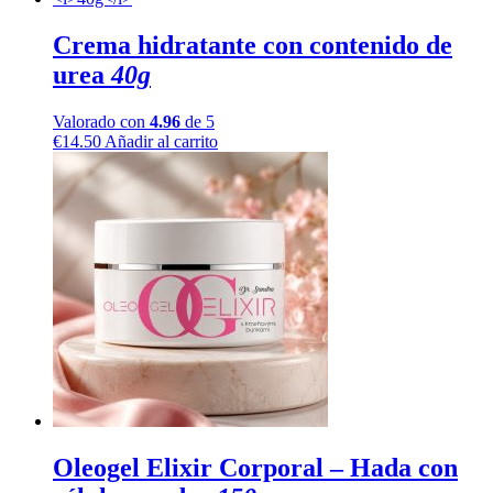
Crema hidratante
con contenido de
urea
40g
Valorado con
4.96
de 5
€
14.50
Añadir al carrito
Oleogel Elixir Corporal – Hada
con