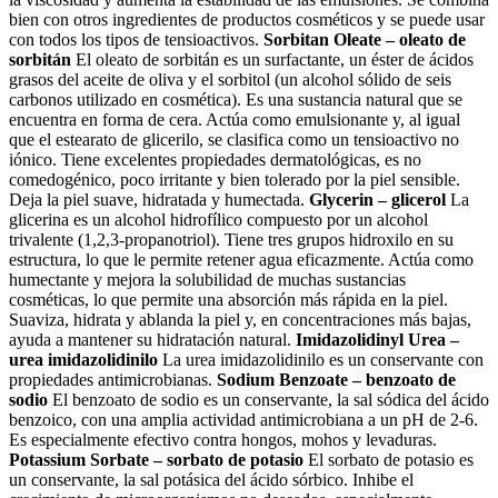
bien con otros ingredientes de productos cosméticos y se puede usar
con todos los tipos de tensioactivos.
Sorbitan Oleate – oleato de
sorbitán
El oleato de sorbitán es un surfactante, un éster de ácidos
grasos del aceite de oliva y el sorbitol (un alcohol sólido de seis
carbonos utilizado en cosmética). Es una sustancia natural que se
encuentra en forma de cera. Actúa como emulsionante y, al igual
que el estearato de glicerilo, se clasifica como un tensioactivo no
iónico. Tiene excelentes propiedades dermatológicas, es no
comedogénico, poco irritante y bien tolerado por la piel sensible.
Deja la piel suave, hidratada y humectada.
Glycerin – glicerol
La
glicerina es un alcohol hidrofílico compuesto por un alcohol
trivalente (1,2,3-propanotriol). Tiene tres grupos hidroxilo en su
estructura, lo que le permite retener agua eficazmente. Actúa como
humectante y mejora la solubilidad de muchas sustancias
cosméticas, lo que permite una absorción más rápida en la piel.
Suaviza, hidrata y ablanda la piel y, en concentraciones más bajas,
ayuda a mantener su hidratación natural.
Imidazolidinyl Urea –
urea imidazolidinilo
La urea imidazolidinilo es un conservante con
propiedades antimicrobianas.
Sodium Benzoate – benzoato de
sodio
El benzoato de sodio es un conservante, la sal sódica del ácido
benzoico, con una amplia actividad antimicrobiana a un pH de 2-6.
Es especialmente efectivo contra hongos, mohos y levaduras.
Potassium Sorbate – sorbato de potasio
El sorbato de potasio es
un conservante, la sal potásica del ácido sórbico. Inhibe el