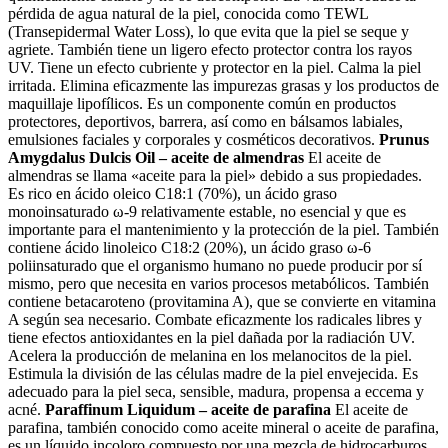
pérdida de agua natural de la piel, conocida como TEWL
(Transepidermal Water Loss), lo que evita que la piel se seque y
agriete. También tiene un ligero efecto protector contra los rayos
UV. Tiene un efecto cubriente y protector en la piel. Calma la piel
irritada. Elimina eficazmente las impurezas grasas y los productos de
maquillaje lipofílicos. Es un componente común en productos
protectores, deportivos, barrera, así como en bálsamos labiales,
emulsiones faciales y corporales y cosméticos decorativos.
Prunus
Amygdalus Dulcis Oil – aceite de almendras
El aceite de
almendras se llama «aceite para la piel» debido a sus propiedades.
Es rico en ácido oleico C18:1 (70%), un ácido graso
monoinsaturado ω-9 relativamente estable, no esencial y que es
importante para el mantenimiento y la protección de la piel. También
contiene ácido linoleico C18:2 (20%), un ácido graso ω-6
poliinsaturado que el organismo humano no puede producir por sí
mismo, pero que necesita en varios procesos metabólicos. También
contiene betacaroteno (provitamina A), que se convierte en vitamina
A según sea necesario. Combate eficazmente los radicales libres y
tiene efectos antioxidantes en la piel dañada por la radiación UV.
Acelera la producción de melanina en los melanocitos de la piel.
Estimula la división de las células madre de la piel envejecida. Es
adecuado para la piel seca, sensible, madura, propensa a eccema y
acné.
Paraffinum Liquidum – aceite de parafina
El aceite de
parafina, también conocido como aceite mineral o aceite de parafina,
es un líquido incoloro compuesto por una mezcla de hidrocarburos