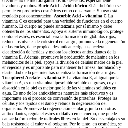
crecimiento de microorganismos no deseados, especialmente
levaduras y mohos.
Boric Acid – ácido bórico
El ácido bórico se
permite en productos cosméticos como conservante. Su uso está
regulado por concentración.
Ascorbic Acid – vitamina C
La
vitamina C es esencial para una variedad de funciones en el cuerpo
humano. El cuerpo no puede sintetizarla por sí mismo y debe
obtenerla de los alimentos. Apoya el sistema inmunológico, protege
contra el estrés, es esencial para la formación de glóbulos rojos,
reduce los niveles de colesterol en sangre, promueve la regeneración
de las encías, tiene propiedades anticancerígenas, acelera la
cicatrización de heridas y mejora los efectos antioxidantes de la
vitamina E. Además, promueve la producción de melanina en los
melanocitos de la piel, apoya la división de células madre de la piel
envejecida y es importante para mantener la firmeza, hidratación y
elasticidad de la piel mientras ralentiza la formación de arrugas.
Tocopheryl Acetate – vitamina E
La vitamina E, al igual que la
vitamina A, es una vitamina liposoluble soluble en grasas, cuya
absorción en la piel es mejor que la de las vitaminas solubles en
agua. Es uno de los antioxidantes naturales más efectivos y es
importante en el proceso de conversión de proteínas. Protege las
células y los tejidos del daño y retarda la degeneración del
organismo. Promueve la regeneración celular y, junto con otros
antioxidantes, regula el estrés oxidativo en el cuerpo, que puede
causar la formación de radicales libres en la piel. Su desventaja es su
baja resistencia al calor y al oxígeno. Por lo tanto, en cosmética, se