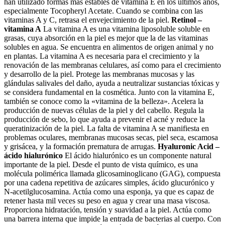
han utilizado formas más estables de vitamina E en los últimos años,
especialmente Tocopheryl Acetate. Cuando se combina con las
vitaminas A y C, retrasa el envejecimiento de la piel.
Retinol –
vitamina A
La vitamina A es una vitamina liposoluble soluble en
grasas, cuya absorción en la piel es mejor que la de las vitaminas
solubles en agua. Se encuentra en alimentos de origen animal y no
en plantas. La vitamina A es necesaria para el crecimiento y la
renovación de las membranas celulares, así como para el crecimiento
y desarrollo de la piel. Protege las membranas mucosas y las
glándulas salivales del daño, ayuda a neutralizar sustancias tóxicas y
se considera fundamental en la cosmética. Junto con la vitamina E,
también se conoce como la «vitamina de la belleza». Acelera la
producción de nuevas células de la piel y del cabello. Regula la
producción de sebo, lo que ayuda a prevenir el acné y reduce la
queratinización de la piel. La falta de vitamina A se manifiesta en
problemas oculares, membranas mucosas secas, piel seca, escamosa
y grisácea, y la formación prematura de arrugas.
Hyaluronic Acid –
ácido hialurónico
El ácido hialurónico es un componente natural
importante de la piel. Desde el punto de vista químico, es una
molécula polimérica llamada glicosaminoglicano (GAG), compuesta
por una cadena repetitiva de azúcares simples, ácido glucurónico y
N-acetilglucosamina. Actúa como una esponja, ya que es capaz de
retener hasta mil veces su peso en agua y crear una masa viscosa.
Proporciona hidratación, tensión y suavidad a la piel. Actúa como
una barrera interna que impide la entrada de bacterias al cuerpo. Con