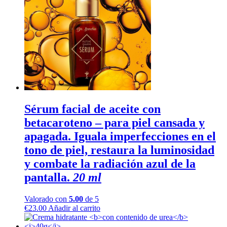
Sérum facial de aceite
con
betacaroteno – para piel cansada y
apagada. Iguala imperfecciones en el
tono de piel, restaura la luminosidad
y combate la radiación azul de la
pantalla.
20 ml
Valorado con
5.00
de 5
€
23.00
Añadir al carrito