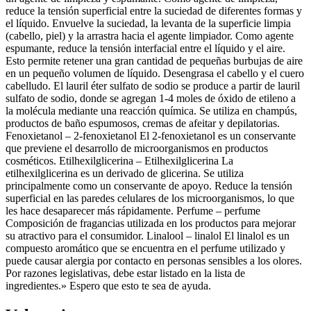
reduce la tensión superficial entre la suciedad de diferentes formas y
el líquido. Envuelve la suciedad, la levanta de la superficie limpia
(cabello, piel) y la arrastra hacia el agente limpiador. Como agente
espumante, reduce la tensión interfacial entre el líquido y el aire.
Esto permite retener una gran cantidad de pequeñas burbujas de aire
en un pequeño volumen de líquido. Desengrasa el cabello y el cuero
cabelludo. El lauril éter sulfato de sodio se produce a partir de lauril
sulfato de sodio, donde se agregan 1-4 moles de óxido de etileno a
la molécula mediante una reacción química. Se utiliza en champús,
productos de baño espumosos, cremas de afeitar y depilatorias.
Fenoxietanol – 2-fenoxietanol El 2-fenoxietanol es un conservante
que previene el desarrollo de microorganismos en productos
cosméticos. Etilhexilglicerina – Etilhexilglicerina La
etilhexilglicerina es un derivado de glicerina. Se utiliza
principalmente como un conservante de apoyo. Reduce la tensión
superficial en las paredes celulares de los microorganismos, lo que
les hace desaparecer más rápidamente. Perfume – perfume
Composición de fragancias utilizada en los productos para mejorar
su atractivo para el consumidor. Linalool – linalol El linalol es un
compuesto aromático que se encuentra en el perfume utilizado y
puede causar alergia por contacto en personas sensibles a los olores.
Por razones legislativas, debe estar listado en la lista de
ingredientes.» Espero que esto te sea de ayuda.