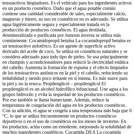
tensoactivos limpiadores. Es el vehículo para los ingredientes activos
en un producto cosmético. Dado que el agua potable común
contiene una cantidad considerable de sales, especialmente calcio,
magnesio y hierro, su uso en cosméticos no es adecuado. Se utiliza
agua higiénicamente segura y especialmente tratada en la
producción de productos cosméticos. El agua destilada,
desmineralizada o purificada por ósmosis inversa se utiliza más
comúnmente. Cocamidopropil betaína La cocamidopropil betaína es
un tensioactivo anfotérico. Es un agente de superficie activo
derivado del aceite de coco. Se utiliza en cosméticos naturales y se
considera adecuado para todo tipo de pieles. Se usa principalmente
en champús y acondicionadores para reducir la electricidad estática
del cabello. Aumenta la formación de espuma y el efecto limpiador
de los tensioactivos aniónicos en la piel y el cabello, reduciendo su
irritabilidad y siendo poco irritante en sí misma. Es más suave para
la piel y no la reseca. Propilenglicol – propilenglicol El
propilenglicol es un alcohol hidrofílico bifuncional. Une agua a los
grupos hidroxilo y evita la sequedad de los productos cosméticos.
Por eso también se llama humectante. Además, reduce la
temperatura de congelación del agua en los productos cosméticos.
Con su adición, el agua se congela a una temperatura más baja que 0
°C, lo que se utiliza frecuentemente en productos cosméticos
deportivos o en el uso de cosméticos en los meses de invierno. En
los productos, actúa como un emoliente, mejorando la solubilidad de
muchos ingredientes cosméticos. Cocamida DEA La cocamida