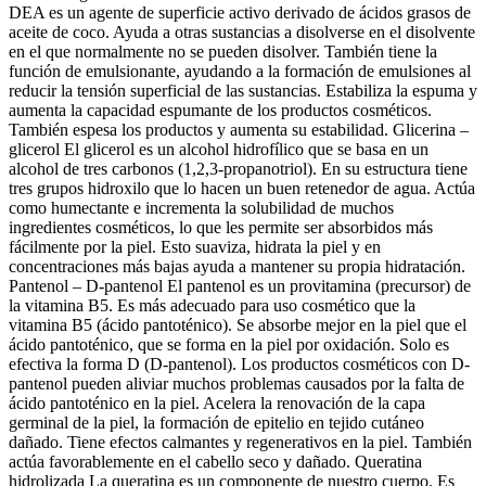
DEA es un agente de superficie activo derivado de ácidos grasos de
aceite de coco. Ayuda a otras sustancias a disolverse en el disolvente
en el que normalmente no se pueden disolver. También tiene la
función de emulsionante, ayudando a la formación de emulsiones al
reducir la tensión superficial de las sustancias. Estabiliza la espuma y
aumenta la capacidad espumante de los productos cosméticos.
También espesa los productos y aumenta su estabilidad. Glicerina –
glicerol El glicerol es un alcohol hidrofílico que se basa en un
alcohol de tres carbonos (1,2,3-propanotriol). En su estructura tiene
tres grupos hidroxilo que lo hacen un buen retenedor de agua. Actúa
como humectante e incrementa la solubilidad de muchos
ingredientes cosméticos, lo que les permite ser absorbidos más
fácilmente por la piel. Esto suaviza, hidrata la piel y en
concentraciones más bajas ayuda a mantener su propia hidratación.
Pantenol – D-pantenol El pantenol es un provitamina (precursor) de
la vitamina B5. Es más adecuado para uso cosmético que la
vitamina B5 (ácido pantoténico). Se absorbe mejor en la piel que el
ácido pantoténico, que se forma en la piel por oxidación. Solo es
efectiva la forma D (D-pantenol). Los productos cosméticos con D-
pantenol pueden aliviar muchos problemas causados por la falta de
ácido pantoténico en la piel. Acelera la renovación de la capa
germinal de la piel, la formación de epitelio en tejido cutáneo
dañado. Tiene efectos calmantes y regenerativos en la piel. También
actúa favorablemente en el cabello seco y dañado. Queratina
hidrolizada La queratina es un componente de nuestro cuerpo. Es