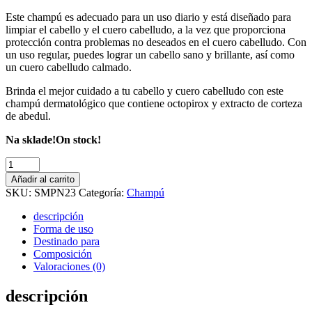
Este champú es adecuado para un uso diario y está diseñado para
limpiar el cabello y el cuero cabelludo, a la vez que proporciona
protección contra problemas no deseados en el cuero cabelludo. Con
un uso regular, puedes lograr un cabello sano y brillante, así como
un cuero cabelludo calmado.
Brinda el mejor cuidado a tu cabello y cuero cabelludo con este
champú dermatológico que contiene octopirox y extracto de corteza
de abedul.
Na sklade!
On stock!
Novedad
Champú
Añadir al carrito
anticaspa
SKU:
SMPN23
Categoría:
Champú
con
extracto
descripción
natural
Forma de uso
de
Destinado para
abedul,
Composición
pantenol,
Valoraciones (0)
mentol
y
descripción
octopirox