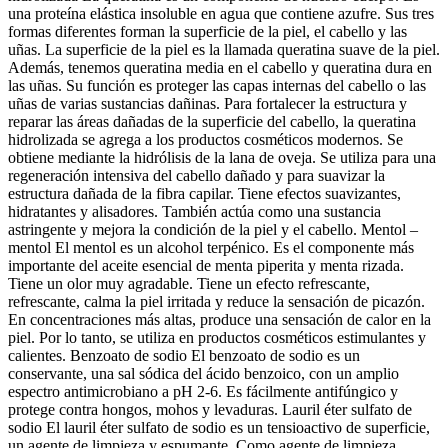
una proteína elástica insoluble en agua que contiene azufre. Sus tres
formas diferentes forman la superficie de la piel, el cabello y las
uñas. La superficie de la piel es la llamada queratina suave de la piel.
Además, tenemos queratina media en el cabello y queratina dura en
las uñas. Su función es proteger las capas internas del cabello o las
uñas de varias sustancias dañinas. Para fortalecer la estructura y
reparar las áreas dañadas de la superficie del cabello, la queratina
hidrolizada se agrega a los productos cosméticos modernos. Se
obtiene mediante la hidrólisis de la lana de oveja. Se utiliza para una
regeneración intensiva del cabello dañado y para suavizar la
estructura dañada de la fibra capilar. Tiene efectos suavizantes,
hidratantes y alisadores. También actúa como una sustancia
astringente y mejora la condición de la piel y el cabello. Mentol –
mentol El mentol es un alcohol terpénico. Es el componente más
importante del aceite esencial de menta piperita y menta rizada.
Tiene un olor muy agradable. Tiene un efecto refrescante,
refrescante, calma la piel irritada y reduce la sensación de picazón.
En concentraciones más altas, produce una sensación de calor en la
piel. Por lo tanto, se utiliza en productos cosméticos estimulantes y
calientes. Benzoato de sodio El benzoato de sodio es un
conservante, una sal sódica del ácido benzoico, con un amplio
espectro antimicrobiano a pH 2-6. Es fácilmente antifúngico y
protege contra hongos, mohos y levaduras. Lauril éter sulfato de
sodio El lauril éter sulfato de sodio es un tensioactivo de superficie,
un agente de limpieza y espumante. Como agente de limpieza,