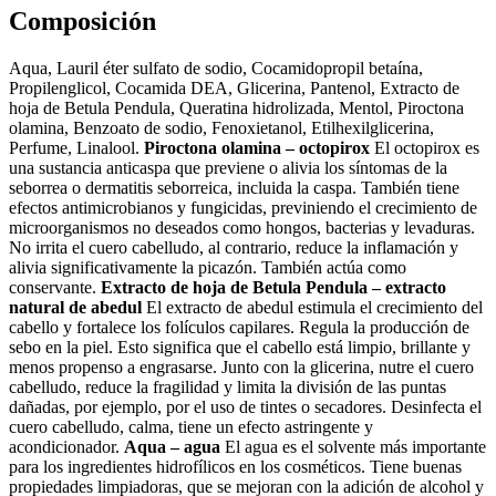
Composición
Aqua, Lauril éter sulfato de sodio, Cocamidopropil betaína,
Propilenglicol, Cocamida DEA, Glicerina, Pantenol, Extracto de
hoja de Betula Pendula, Queratina hidrolizada, Mentol, Piroctona
olamina, Benzoato de sodio, Fenoxietanol, Etilhexilglicerina,
Perfume, Linalool.
Piroctona olamina – octopirox
El octopirox es
una sustancia anticaspa que previene o alivia los síntomas de la
seborrea o dermatitis seborreica, incluida la caspa. También tiene
efectos antimicrobianos y fungicidas, previniendo el crecimiento de
microorganismos no deseados como hongos, bacterias y levaduras.
No irrita el cuero cabelludo, al contrario, reduce la inflamación y
alivia significativamente la picazón. También actúa como
conservante.
Extracto de hoja de Betula Pendula – extracto
natural de abedul
El extracto de abedul estimula el crecimiento del
cabello y fortalece los folículos capilares. Regula la producción de
sebo en la piel. Esto significa que el cabello está limpio, brillante y
menos propenso a engrasarse. Junto con la glicerina, nutre el cuero
cabelludo, reduce la fragilidad y limita la división de las puntas
dañadas, por ejemplo, por el uso de tintes o secadores. Desinfecta el
cuero cabelludo, calma, tiene un efecto astringente y
acondicionador.
Aqua – agua
El agua es el solvente más importante
para los ingredientes hidrofílicos en los cosméticos. Tiene buenas
propiedades limpiadoras, que se mejoran con la adición de alcohol y