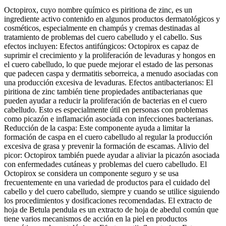
200
Octopirox, cuyo nombre químico es piritiona de zinc, es un
ml
ingrediente activo contenido en algunos productos dermatológicos y
cantidad
cosméticos, especialmente en champús y cremas destinadas al
tratamiento de problemas del cuero cabelludo y el cabello. Sus
efectos incluyen: Efectos antifúngicos: Octopirox es capaz de
suprimir el crecimiento y la proliferación de levaduras y hongos en
el cuero cabelludo, lo que puede mejorar el estado de las personas
que padecen caspa y dermatitis seborreica, a menudo asociadas con
una producción excesiva de levaduras. Efectos antibacterianos: El
piritiona de zinc también tiene propiedades antibacterianas que
pueden ayudar a reducir la proliferación de bacterias en el cuero
cabelludo. Esto es especialmente útil en personas con problemas
como picazón e inflamación asociada con infecciones bacterianas.
Reducción de la caspa: Este componente ayuda a limitar la
formación de caspa en el cuero cabelludo al regular la producción
excesiva de grasa y prevenir la formación de escamas. Alivio del
picor: Octopirox también puede ayudar a aliviar la picazón asociada
con enfermedades cutáneas y problemas del cuero cabelludo. El
Octopirox se considera un componente seguro y se usa
frecuentemente en una variedad de productos para el cuidado del
cabello y del cuero cabelludo, siempre y cuando se utilice siguiendo
los procedimientos y dosificaciones recomendadas. El extracto de
hoja de Betula pendula es un extracto de hoja de abedul común que
tiene varios mecanismos de acción en la piel en productos