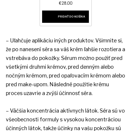
€
28.00
PRIDAŤ DO KOŠÍKA
– Uľahčuje aplikáciu iných produktov. Všimnite si,
že po nanesení séra sa váš krém ľahšie rozotiera a
vstrebáva do pokožky. Sérum možno použiť pred
všetkými druhmi krémov, pred denným alebo
nočným krémom, pred opaľovacím krémom alebo
pred make-upom. Následné použitie krému
proces uzavrie a zvýši účinnosť séra.
– Väčšia koncentrácia aktívnych látok. Séra sú vo
všeobecnosti formuly s vysokou koncentráciou
účinných látok, takže účinky na vašu pokožku sú