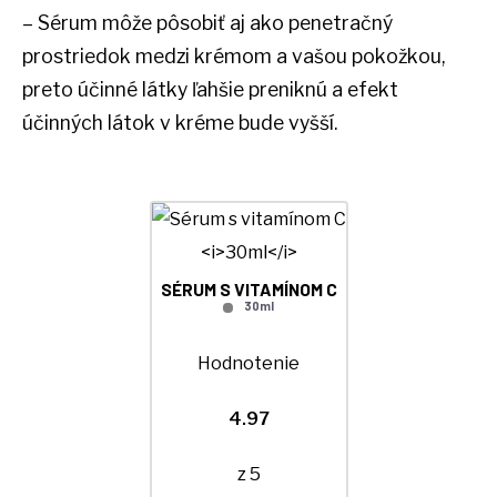
– Sérum môže pôsobiť aj ako penetračný
KONTAKT
prostriedok medzi krémom a vašou pokožkou,
MÔJ ÚČET
preto účinné látky ľahšie preniknú a efekt
účinných látok v kréme bude vyšší.
SÉRUM S VITAMÍNOM C
30ml
Hodnotenie
4.97
z 5