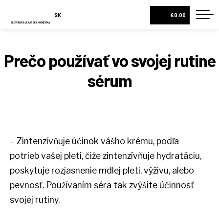
SK
€0.00
SLOVENSKÁ LEKÁRSKA KOZMETIKA
DOMOV
Prečo používať vo svojej rutine
O NÁS
NOVINKA
sérum
DIAGNOSTIKA PLETI
ESHOP
DARČEKOVÉ BALÍČKY
KRÉMY A PLEŤOVÉ SÉRA
– Zintenzívňuje účinok vášho krému, podľa
potrieb vašej pleti, čiže zintenzívňuje hydratáciu,
PLEŤOVÉ VODY
poskytuje rozjasnenie mdlej pleti, výživu, alebo
TELOVÉ MLIEKA
pevnosť. Používaním séra tak zvýšite účinnosť
VŠETKY PRODUKTY
svojej rutiny.
NOVINKY