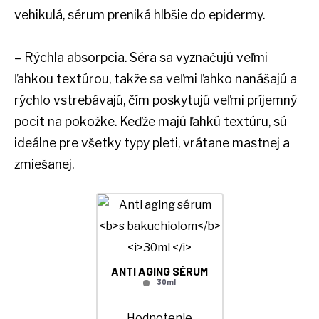
vehikulá, sérum preniká hlbšie do epidermy.
– Rýchla absorpcia. Séra sa vyznačujú veľmi
ľahkou textúrou, takže sa veľmi ľahko nanášajú a
rýchlo vstrebávajú, čím poskytujú veľmi príjemný
pocit na pokožke. Keďže majú ľahkú textúru, sú
ideálne pre všetky typy pleti, vrátane mastnej a
zmiešanej.
ANTI AGING SÉRUM
30ml
Hodnotenie