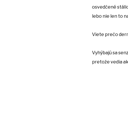
osvedčené stálic
lebo nie len to n
Viete prečo der
Vyhýbajú sa senzi
pretože vedia aké