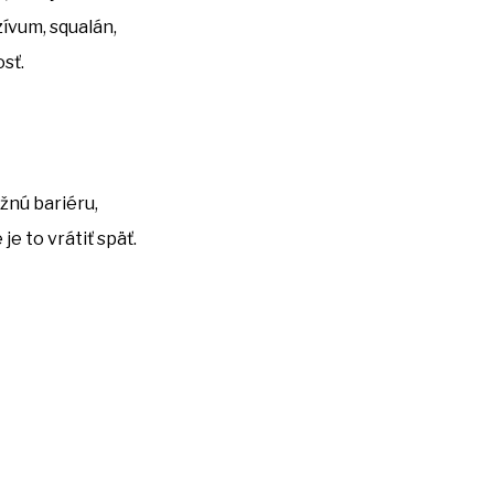
ívum, squalán,
osť.
ožnú bariéru,
e to vrátiť späť.