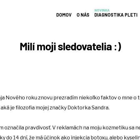
NOVINKA
DOMOV
O NÁS
DIAGNOSTIKA PLETI
Milí moji sledovatelia :)
aja Nového roku znovu prezradím niekoľko faktov o mne o 
 aká je filozofia mojej značky Doktorka Sandra.
om označila pravdivosť. V reklamách na moju kozmetiku sa n
ky do 14 dní, že má účinok ako injekcia botoxu, alebo kyseli