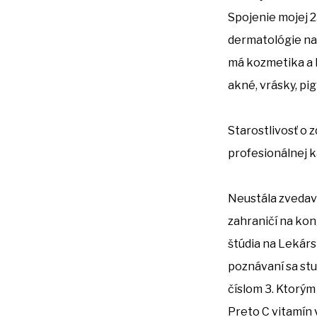
Spojenie mojej 2
dermatológie na 
má kozmetika a ke
akné, vrásky, pi
Starostlivosť o 
profesionálnej k
Neustála zvedav
zahraničí na kon
štúdia na Lekárs
poznávaní sa stu
číslom 3. Ktorým
Preto C vitamín 