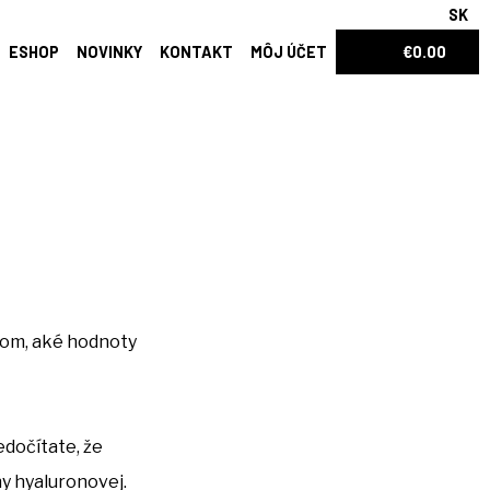
SK
ESHOP
NOVINKY
KONTAKT
MÔJ ÚČET
€0.00
tom, aké hodnoty
edočítate, že
ny hyaluronovej.