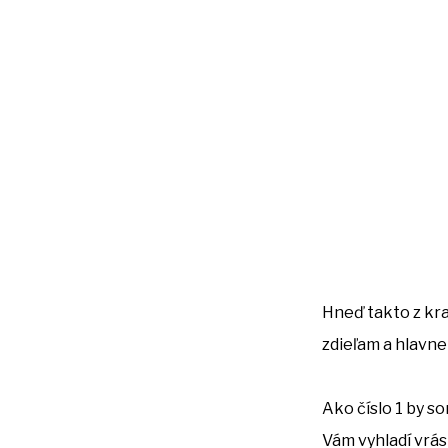
Hneď takto z kr
zdieľam a hlavne
Ako číslo 1 by s
Vám vyhladí vrás