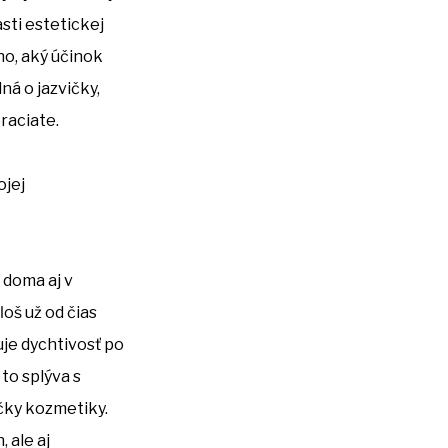
sti estetickej
ho, aký účinok
dná o jazvičky,
raciate.
ojej
 doma aj v
oš už od čias
uje dychtivosť po
to splýva s
ačky kozmetiky.
 ale aj