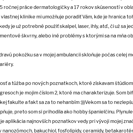
5 ročnej práce dermatologičky a 17 rokov skúseností v obla
vlastnej klinike mi umožňuje poradiť Vám, kde je hranica to
dy je už potrebné použiť skalpel, laser, ihly, atď., či už sa je
gmentové škvrny, alebo iné problémy s ktorými sa na mňa ob
zdravú pokožku sa v mojej ambulancii skloňuje počas celej m
ariéry.
osť a túžba po nových poznatkoch, ktoré získavam štúdiom
gresoch je mojim číslom 2, ktoré ma charakterizuje. Som bifl
kej fakulte a fakt sa za to nehanbím :)))Vekom sa to nezlepš
pňuje, preto som si prihodila ako hobby španielčinu. Plynule 
 je aplikácia najnovších poznatkov vedy pri vývoji mojej zn
v nanozómoch, bakuchiol, fosfolipidy, ceramidy, betakarotén,