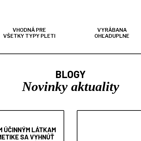
VHODNÁ PRE
VYRÁBANA
VŠETKY TYPY PLETI
OHĽADUPLNE
BLOGY
Novinky aktuality
M ÚČINNÝM LÁTKAM
METIKE SA VYHNÚŤ