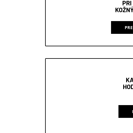
PRI
KOŽNÝ
PRE
KA
HOD