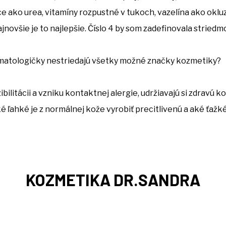
e ako urea, vitamíny rozpustné v tukoch, vazelína ako okluz
ajnovšie je to najlepšie. Číslo 4 by som zadefinovala striedm
matologičky nestriedajú všetky možné značky kozmetiky?
bilitácii a vzniku kontaktnej alergie, udržiavajú si zdravú k
 ľahké je z normálnej kože vyrobiť precitlivenú a aké ťažké j
KOZMETIKA DR.SANDRA