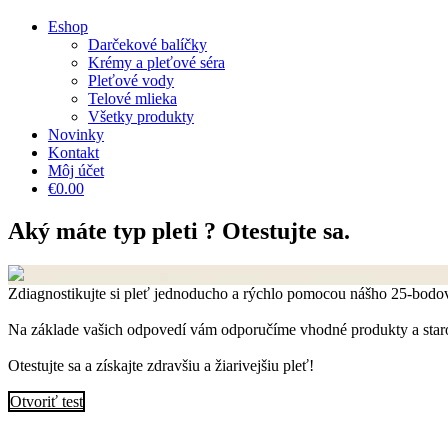
Eshop
Darčekové balíčky
Krémy a pleťové séra
Pleťové vody
Telové mlieka
Všetky produkty
Novinky
Kontakt
Môj účet
€0.00
Aký máte typ pleti ? Otestujte sa.
Zdiagnostikujte si pleť jednoducho a rýchlo pomocou nášho 25-bodové
Na základe vašich odpovedí vám odporučíme vhodné produkty a staro
Otestujte sa a získajte zdravšiu a žiarivejšiu pleť!
Otvoriť test