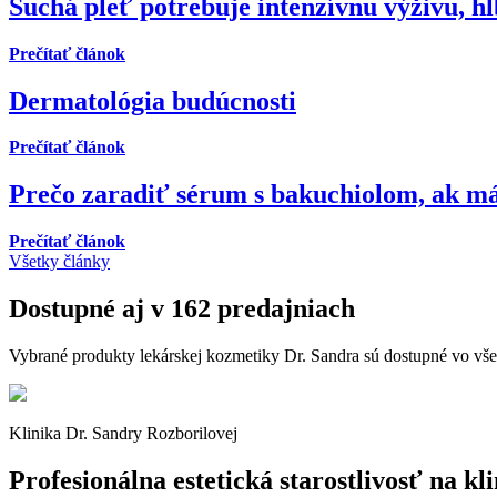
Suchá pleť potrebuje intenzívnu výživu, h
Prečítať článok
Dermatológia budúcnosti
Prečítať článok
Prečo zaradiť sérum s bakuchiolom, ak má
Prečítať článok
Všetky články
Dostupné aj v 162 predajniach
Vybrané produkty lekárskej kozmetiky Dr. Sandra sú dostupné vo vš
Klinika Dr. Sandry Rozborilovej
Profesionálna estetická starostlivosť na kli