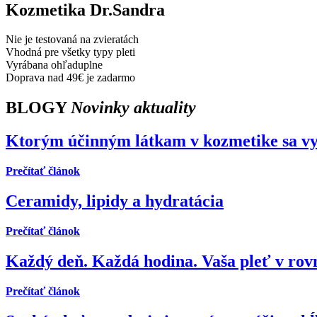
Kozmetika Dr.Sandra
Nie je testovaná na zvieratách
Vhodná pre všetky typy pleti
Vyrábana ohľaduplne
Doprava nad 49€ je zadarmo
BLOGY
Novinky aktuality
Ktorým účinným látkam v kozmetike sa vy
Prečítať článok
Ceramidy, lipidy a hydratácia
Prečítať článok
Každý deň. Každá hodina. Vaša pleť v rov
Prečítať článok