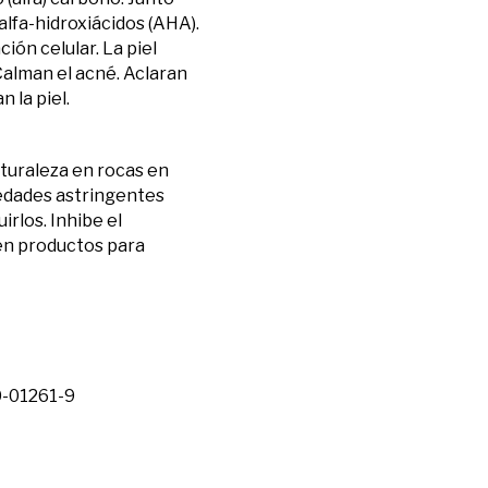
a alfa-hidroxiácidos (AHA).
ión celular. La piel
Calman el acné. Aclaran
 la piel.
aturaleza en rocas en
iedades astringentes
irlos. Inhibe el
 en productos para
10-01261-9