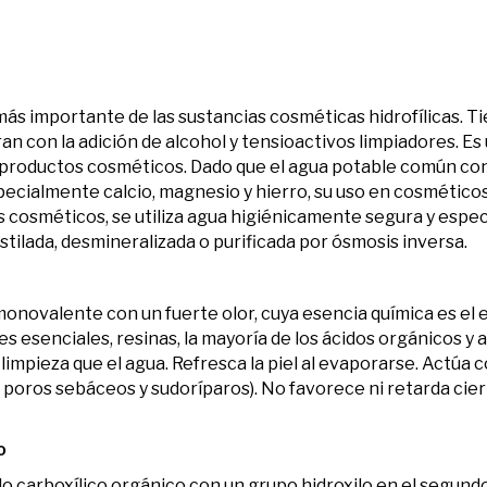
 más importante de las sustancias cosméticas hidrofílicas.
an con la adición de alcohol y tensioactivos limpiadores. Es
 productos cosméticos. Dado que el agua potable común co
especialmente calcio, magnesio y hierro, su uso en cosmético
 cosméticos, se utiliza agua higiénicamente segura y espe
tilada, desmineralizada o purificada por ósmosis inversa.
 monovalente con un fuerte olor, cuya esencia química es el 
es esenciales, resinas, la mayoría de los ácidos orgánicos y
impieza que el agua. Refresca la piel al evaporarse. Actúa
 poros sebáceos y sudoríparos). No favorece ni retarda cie
o
ido carboxílico orgánico con un grupo hidroxilo en el segundo