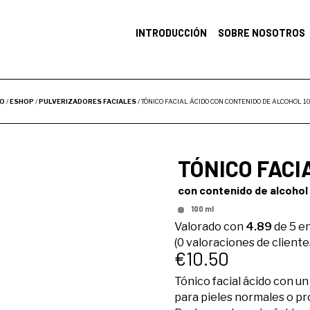
INTRODUCCIÓN
SOBRE NOSOTROS
IO
/
ESHOP
/
PULVERIZADORES FACIALES
/ TÓNICO FACIAL ÁCIDO CON CONTENIDO DE ALCOHOL 1
TÓNICO FACI
con contenido de alcohol
100 ml
Valorado con
4.89
de 5 e
(
0
valoraciones de cliente
€
10.50
Tónico facial ácido con u
para pieles normales o pr