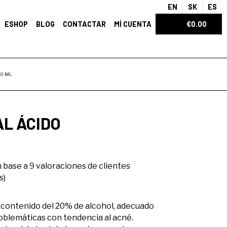
EN
SK
ES
ESHOP
BLOG
CONTACTAR
MÍ CUENTA
€0.00
00 ML
AL ÁCIDO
n base a
9
valoraciones de clientes
s)
n contenido del 20% de alcohol, adecuado
oblemáticas con tendencia al acné.