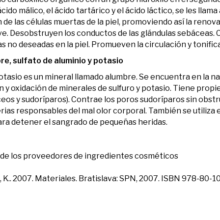
 ácido málico, el ácido tartárico y el ácido láctico, se les llam
e las células muertas de la piel, promoviendo así la renovac
e. Desobstruyen los conductos de las glándulas sebáceas. 
no deseadas en la piel. Promueven la circulación y tonifican
e, sulfato de aluminio y potasio
 potasio es un mineral llamado alumbre. Se encuentra en la n
 y oxidación de minerales de sulfuro y potasio. Tiene prop
eos y sudoríparos). Contrae los poros sudoríparos sin obstru
rias responsables del mal olor corporal. También se utiliza
ara detener el sangrado de pequeñas heridas.
de los proveedores de ingredientes cosméticos
á, K.. 2007. Materiales. Bratislava: SPN, 2007. ISBN 978-80-