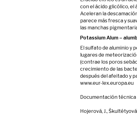
con el ácido glicólico, el
Aceleran la descamación d
parece más fresca y suav
las manchas pigmentarias 
Potassium Alum – alumbr
El sulfato de aluminio y
lugares de meteorización
(contrae los poros sebác
crecimiento de las bacte
después del afeitado y p
www.eur-lex.europa.eu
Documentación técnica 
Hojerová, J., Škultétyov