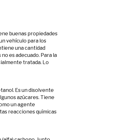
 Tiene buenas propiedades
 un vehículo para los
ntiene una cantidad
s no es adecuado. Para la
cialmente tratada. Lo
etanol. Es un disolvente
 algunos azúcares. Tiene
 como un agente
rtas reacciones químicas
 (alfa) carbono. Junto