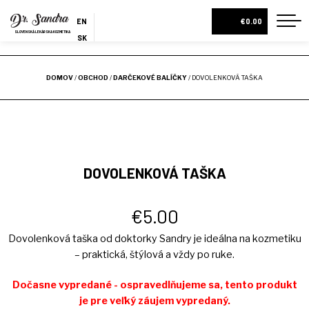
EN
€0.00
SLOVENSKÁ LEKÁRSKA KOZMETIKA
SK
ES
DOMOV
DOMOV
/
OBCHOD
/
DARČEKOVÉ BALÍČKY
/ DOVOLENKOVÁ TAŠKA
O NÁS
NOVINKA
DIAGNOSTIKA PLETI
ESHOP
DARČEKOVÉ BALÍČKY
DOVOLENKOVÁ TAŠKA
KRÉMY A PLEŤOVÉ SÉRA
€
5.00
PLEŤOVÉ VODY
Dovolenková taška od doktorky Sandry je ideálna na kozmetiku
TELOVÉ MLIEKA
– praktická, štýlová a vždy po ruke.
VŠETKY PRODUKTY
Dočasne vypredané - ospravedlňujeme sa, tento produkt
NOVINKY
je pre veľký záujem vypredaný.