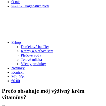
O nás
Diagnostika pleti
Novinka
Eshop
Darčekové balíčky
Krémy a pleťové séra
Pleťové vody
Telové mlieka
Všetky produkty
Novinky
Kontakt
Môj účet
€0.00
Prečo obsahuje môj výživný krém
vitamíny?