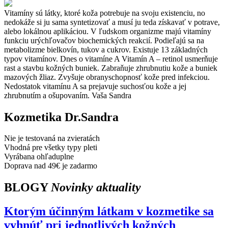
Vitamíny sú látky, ktoré koža potrebuje na svoju existenciu, no
nedokáže si ju sama syntetizovať a musí ju teda získavať v potrave,
alebo lokálnou aplikáciou. V ľudskom organizme majú vitamíny
funkciu urýchľovačov biochemických reakcií. Podieľajú sa na
metabolizme bielkovín, tukov a cukrov. Existuje 13 základných
typov vitamínov. Dnes o vitamíne A Vitamín A – retinol usmerňuje
rast a stavbu kožných buniek. Zabraňuje zhrubnutiu kože a buniek
mazových žliaz. Zvyšuje obranyschopnosť kože pred infekciou.
Nedostatok vitamínu A sa prejavuje suchosťou kože a jej
zhrubnutím a ošupovaním. Vaša Sandra
Kozmetika Dr.Sandra
Nie je testovaná na zvieratách
Vhodná pre všetky typy pleti
Vyrábana ohľaduplne
Doprava nad 49€ je zadarmo
BLOGY
Novinky aktuality
Ktorým účinným látkam v kozmetike sa
vyhnúť pri jednotlivých kožných