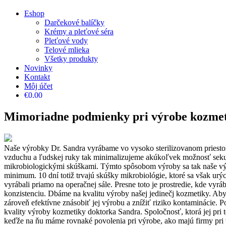
Eshop
Darčekové balíčky
Krémy a pleťové séra
Pleťové vody
Telové mlieka
Všetky produkty
Novinky
Kontakt
Môj účet
€0.00
Mimoriadne podmienky pri výrobe kozmet
Naše výrobky Dr. Sandra vyrábame vo vysoko sterilizovanom priestor
vzduchu a ľudskej ruky tak minimalizujeme akúkoľvek možnosť sekun
mikrobiologickými skúškami. Týmto spôsobom výroby sa tak naše výr
minimum. 10 dní totiž trvajú skúšky mikrobiológie, ktoré sa však ur
vyrábali priamo na operačnej sále. Presne toto je prostredie, kde v
konzistenciu. Dbáme na kvalitu výroby našej jedinečj kozmetiky. Aby 
zároveň efektívne znásobiť jej výrobu a znížiť riziko kontaminácie.
kvality výroby kozmetiky doktorka Sandra. Spoločnosť, ktorá jej pri 
keďže na ňu máme rovnaké povolenia pri výrobe, ako majú firmy pri v