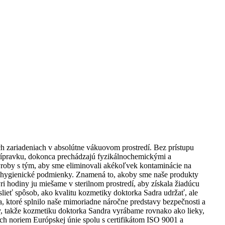
h zariadeniach v absolútne vákuovom prostredí. Bez prístupu
rípravku, dokonca prechádzajú fyzikálnochemickými a
ýroby s tým, aby sme eliminovali akékoľvek kontaminácie na
lne hygienické podmienky. Znamená to, akoby sme naše produkty
yri hodiny ju miešame v sterilnom prostredí, aby získala žiadúcu
slieť spôsob, ako kvalitu kozmetiky doktorka Sadra udržať, ale
a, ktoré splnilo naše mimoriadne náročne predstavy bezpečnosti a
čiv, takže kozmetiku doktorka Sandra vyrábame rovnako ako lieky,
ch noriem Európskej únie spolu s certifikátom ISO 9001 a