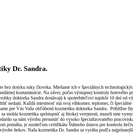
iky Dr. Sandra.
e bez dotyku ruky človeka. Miešame ich v špeciálnych technologickýc
dárnej kontaminácie. Na záver, počas výstupnej kontroly hotového p
obky doktorka Sandra dostávajú k spotrebiteľovi najskôr 10 dní od v
ýchliť nedajú. Každá miestnosť má svoj vlhkomer, teplomer, či špeciá
yrábame pre Vás Vašu obľúbenú kozmetiku doktorka Sandra.
Približne št
sa mohla kozmetika sprístupniť aj širokej verejnosti, museli sme vymy
 Podarilo sa nám výrobu presunúť do vysoko špecializovaného pracovisk
tom pomáha, je nositeľom certifikátu Štátneho ústavu pre kontrolu lie
ýrobe liekov. Naša kozmetika Dr. Sandra sa vyrába podľa najprísnejší